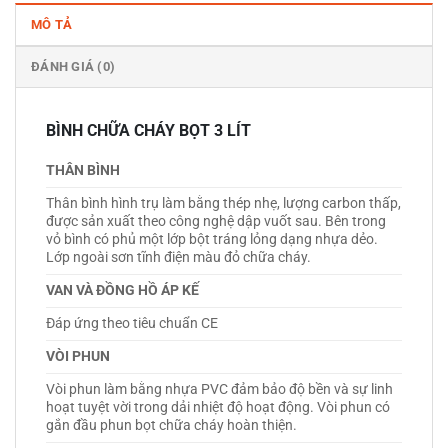
MÔ TẢ
ĐÁNH GIÁ (0)
BÌNH CHỮA CHÁY BỌT 3 LÍT
THÂN BÌNH
Thân bình hình trụ làm bằng thép nhẹ, lượng carbon thấp,
được sản xuất theo công nghệ dập vuốt sau. Bên trong
vỏ bình có phủ một lớp bột tráng lỏng dạng nhựa dẻo.
Lớp ngoài sơn tĩnh điện màu đỏ chữa cháy.
VAN VÀ ĐỒNG HỒ ÁP KẾ
Đáp ứng theo tiêu chuẩn CE
VÒI PHUN
Vòi phun làm bằng nhựa PVC đảm bảo độ bền và sự linh
hoạt tuyệt vời trong dải nhiệt độ hoạt động. Vòi phun có
gắn đầu phun bọt chữa cháy hoàn thiện.