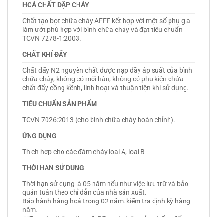
HOÁ CHẤT DẬP CHÁY
Chất tạo bọt chữa cháy AFFF kết hợp với một số phụ gia
làm ướt phù hợp với bình chữa cháy và đạt tiêu chuẩn
TCVN 7278-1:2003.
CHẤT KHÍ ĐẨY
Chất đẩy N2 nguyên chất được nạp đầy áp suất của bình
chữa cháy, không có mối hàn, không có phụ kiện chứa
chất đẩy cồng kềnh, linh hoạt và thuận tiện khi sử dụng.
TIÊU CHUẨN SẢN PHẨM
TCVN 7026:2013 (cho bình chữa cháy hoàn chỉnh).
ỨNG DỤNG
Thích hợp cho các đám cháy loại A, loại B
THỜI HẠN SỬ DỤNG
Thời hạn sử dụng là 05 năm nếu như việc lưu trữ và bảo
quản tuân theo chỉ dẫn của nhà sản xuất.
Bảo hành hàng hoá trong 02 năm, kiểm tra định kỳ hàng
năm.