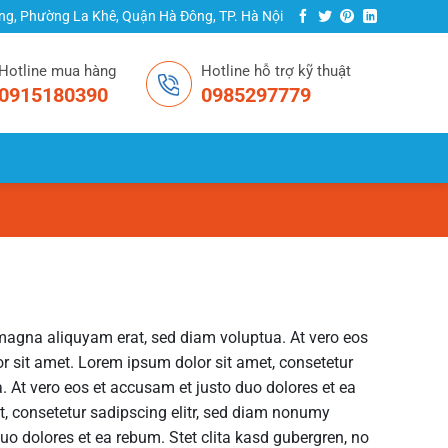
ng, Phường La Khê, Quận Hà Đông, TP. Hà Nội
Hotline mua hàng
Hotline hỗ trợ kỹ thuật
0915180390
0985297779
 magna aliquyam erat, sed diam voluptua. At vero eos
r sit amet. Lorem ipsum dolor sit amet, consetetur
 At vero eos et accusam et justo duo dolores et ea
t, consetetur sadipscing elitr, sed diam nonumy
uo dolores et ea rebum. Stet clita kasd gubergren, no