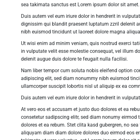
sea takimata sanctus est Lorem ipsum dolor sit amet.
Duis autem vel eum iriure dolor in hendrerit in vulputat
dignissim qui blandit praesent luptatum zzril delenit 
nibh euismod tincidunt ut laoreet dolore magna aliqua
Ut wisi enim ad minim veniam, quis nostrud exerci tati
in vulputate velit esse molestie consequat, vel illum d
delenit augue duis dolore te feugait nulla facilisi.
Nam liber tempor cum soluta nobis eleifend option co
adipiscing elit, sed diam nonummy nibh euismod tincid
ullamcorper suscipit lobortis nisl ut aliquip ex ea c
Duis autem vel eum iriure dolor in hendrerit in vulputat
At vero eos et accusam et justo duo dolores et ea reb
consetetur sadipscing elitr, sed diam nonumy eirmod t
dolores et ea rebum. Stet clita kasd gubergren, no se
aliquyam diam diam dolore dolores duo eirmod eos era