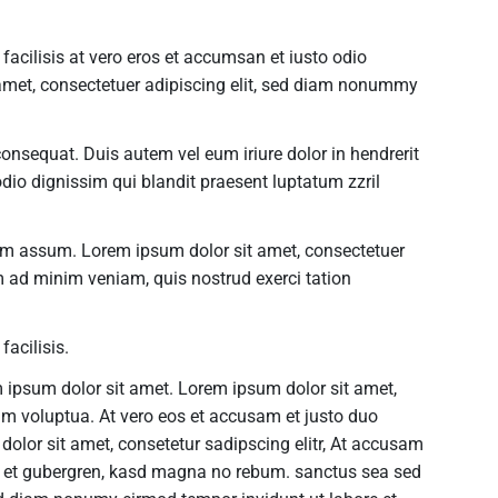
 facilisis at vero eros et accumsan et iusto odio
t amet, consectetuer adipiscing elit, sed diam nonummy
onsequat. Duis autem vel eum iriure dolor in hendrerit
 odio dignissim qui blandit praesent luptatum zzril
im assum. Lorem ipsum dolor sit amet, consectetuer
m ad minim veniam, quis nostrud exerci tation
facilisis.
m ipsum dolor sit amet. Lorem ipsum dolor sit amet,
am voluptua. At vero eos et accusam et justo duo
olor sit amet, consetetur sadipscing elitr, At accusam
ea et gubergren, kasd magna no rebum. sanctus sea sed