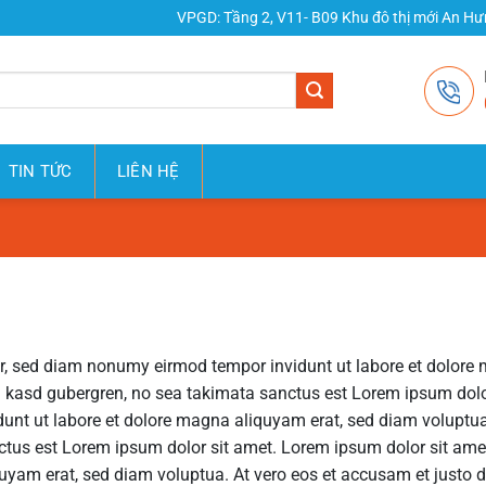
VPGD: Tầng 2, V11- B09 Khu đô thị mới An Hư
TIN TỨC
LIÊN HỆ
tr, sed diam nonumy eirmod tempor invidunt ut labore et dolore
ta kasd gubergren, no sea takimata sanctus est Lorem ipsum dolo
unt ut labore et dolore magna aliquyam erat, sed diam voluptua.
ctus est Lorem ipsum dolor sit amet. Lorem ipsum dolor sit ame
uyam erat, sed diam voluptua. At vero eos et accusam et justo d