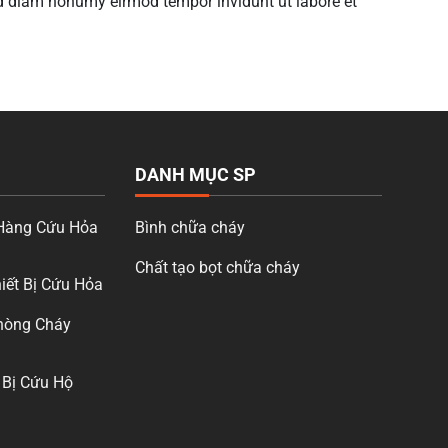
sed diam nonumy eirmod tempor invidunt ut labore et
DANH MỤC SP
Hàng Cứu Hỏa
Bình chữa cháy
Chất tạo bọt chữa cháy
iết Bị Cứu Hỏa
hòng Cháy
 Bị Cứu Hộ