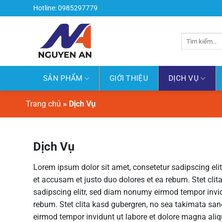
Bỏ
Hotline: 0985297779
qua
nội
Tìm
dung
kiếm:
SẢN PHẨM
GIỚI THIỆU
DỊCH VỤ
Trang chủ
»
Dịch Vụ
Dịch Vụ
Lorem ipsum dolor sit amet, consetetur sadipscing eli
et accusam et justo duo dolores et ea rebum. Stet cli
sadipscing elitr, sed diam nonumy eirmod tempor invid
rebum. Stet clita kasd gubergren, no sea takimata san
eirmod tempor invidunt ut labore et dolore magna aliq