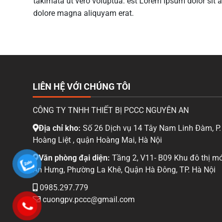
takimata ut vero voluptua. est Lorem ipsum dolor sit 
dolore magna aliquyam erat.
LIÊN HỆ VỚI CHÚNG TÔI
CÔNG TY TNHH THIẾT BỊ PCCC NGUYÊN AN
Địa chỉ kho:
Số 26 Dịch vụ 14 Tây Nam Linh Đàm, P.
Hoàng Liệt , quận Hoàng Mai, Hà Nội
Văn phòng đại diện:
Tầng 2, V11- B09 Khu đô thị mớ
An Hưng, Phường La Khê, Quận Hà Đông, TP. Hà Nội
0985.297.779
cuongpv.pccc@gmail.com