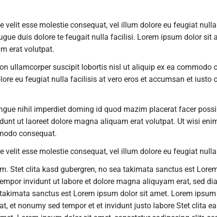
e velit esse molestie consequat, vel illum dolore eu feugiat nulla
augue duis dolore te feugait nulla facilisi. Lorem ipsum dolor si
m erat volutpat.
on ullamcorper suscipit lobortis nisl ut aliquip ex ea commodo c
olore eu feugiat nulla facilisis at vero eros et accumsan et iusto
ngue nihil imperdiet doming id quod mazim placerat facer poss
unt ut laoreet dolore magna aliquam erat volutpat. Ut wisi eni
ommodo consequat.
e velit esse molestie consequat, vel illum dolore eu feugiat nulla 
um. Stet clita kasd gubergren, no sea takimata sanctus est Lore
empor invidunt ut labore et dolore magna aliquyam erat, sed di
a takimata sanctus est Lorem ipsum dolor sit amet. Lorem ipsum d
t, et nonumy sed tempor et et invidunt justo labore Stet clita 